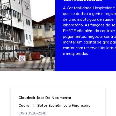
A Contabilidade Hospitalar é
que se dedica a gerir e regist
de uma instituição de saúde, 
laboratório. As funções do se
FHSTE vão além do controle 
pagamentos: negociar contrato
manter um capital de giro par
contar com reservas líquidas
e inesperados.
Claudecir Jose Do Nacimento
Coord. II - Setor Econômico e Financeiro
(054) 3520-2148