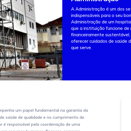
A Administração é um dos s
indispensáveis para o seu b
Administração de um hospital 
que a instituição funcione de
financeiramente sustentável,
oferecer cuidados de saúde 
que serve.
mpenha um papel fundamental na garantia da
s de saúde de qualidade e no cumprimento de
or é responsável pela coordenação de uma