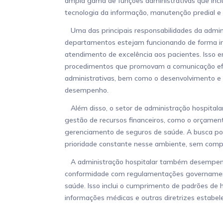
ampla gama de funções administrativas que incl
tecnologia da informação, manutenção predial 
Uma das principais responsabilidades da admini
departamentos estejam funcionando de forma i
atendimento de excelência aos pacientes. Isso e
procedimentos que promovam a comunicação efi
administrativas, bem como o desenvolvimento e
desempenho.
Além disso, o setor de administração hospitala
gestão de recursos financeiros, como o orçament
gerenciamento de seguros de saúde. A busca por 
prioridade constante nesse ambiente, sem compr
A administração hospitalar também desempenh
conformidade com regulamentações governament
saúde. Isso inclui o cumprimento de padrões de h
informações médicas e outras diretrizes estabel