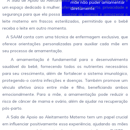
A Sala de Apoio ao Aleitamento Materno (SAAM) da FHSTE é
mãe não puder amamentar
um espaço dedicado à mulher, oferecendo conforto, privacidade e
diretamente.
segurança para que ela possa esvaziar as mamas e armazenar o
leite materno em frascos esterilizados, permitindo que o bebê
receba o leite em outro momento.
A SAAM conta com uma técnica de enfermagem exclusiva, que
oferece orientações personalizadas para auxiliar cada mãe em
seu processo de amamentação.
A amamentação é fundamental para o desenvolvimento
saudável do bebê, fornecendo todos os nutrientes necessários
para seu crescimento, além de fortalecer o sistema imunológico,
protegendo-o contra infecções e doenças. Também promove um
vínculo afetivo único entre mãe e filho, beneficiando ambos
emocionalmente. Para a mãe, a amamentação pode reduzir o
risco de câncer de mama e ovário, além de ajudar na recuperação
pós-parto.
A Sala de Apoio ao Aleitamento Materno tem um papel crucial
em influenciar positivamente essa experiência, ajudando as mães