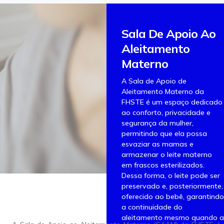
Sala De Apoio Ao
Aleitamento
Materno
A Sala de Apoio de
Aleitamento Materno da
FHSTE é um espaço dedicado
ao conforto, privacidade e
segurança da mulher,
permitindo que ela possa
esvaziar as mamas e
armazenar o leite materno
em frascos esterilizados.
Dessa forma, o leite pode ser
preservado e, posteriormente,
oferecido ao bebê, garantindo
a continuidade do
aleitamento mesmo quando a