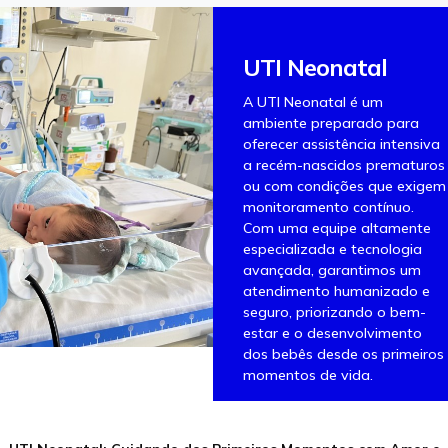
UTI Neonatal
A UTI Neonatal é um
ambiente preparado para
oferecer assistência intensiva
a recém-nascidos prematuros
ou com condições que exigem
monitoramento contínuo.
Com uma equipe altamente
especializada e tecnologia
avançada, garantimos um
atendimento humanizado e
seguro, priorizando o bem-
estar e o desenvolvimento
dos bebês desde os primeiros
momentos de vida.