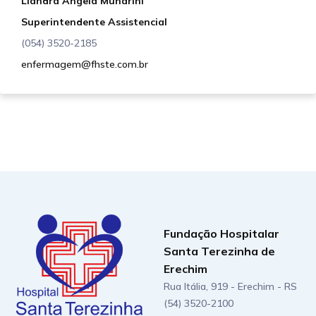
Liandra Ângela Munarini
necessários para permitir a
Superintendente Assistencial
desospitalização da maneira
mais adequada e segura.
(054) 3520-2185
enfermagem@fhste.com.br
Fundação Hospitalar
Santa Terezinha de
Erechim
Rua Itália, 919 - Erechim - RS
(54) 3520-2100